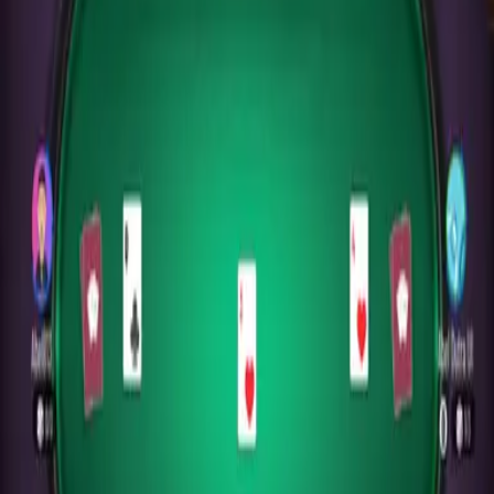
Partidas normais
Entre em uma partida aberta ou crie uma nova. Ideal para
jogar no intervalo ou no busão.
Sistema ranqueado
Ligas, tiers e pontuação inspirados em jogos competitivos
modernos. Só sobe quem joga bem.
Indiozinho
partida 1x1 de 3 cartas onde você vê uma carta sua, uma do
seu oponente e uma virada para a mesa.
‹
›
Partida ranqueada
Sistema ranqueado pensado para
competição.
Toda partida em 4dinha importa. O sistema de ranking é